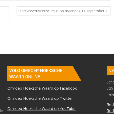
Start assertiviteitscursus op maandag 14 september
VOLG OMROEP HOEKSCHE
NE
WAARD ONLINE
Sch
Omroep Hoeksche Waard op Facebook
329
Tel
Omroep Hoeksche Waard op Twitter
Red
Omroep Hoeksche Waard op YouTube
de
Rec