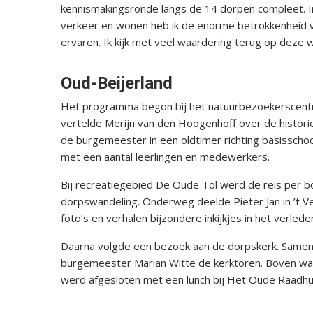
kennismakingsronde langs de 14 dorpen compleet. In
verkeer en wonen heb ik de enorme betrokkenheid va
ervaren. Ik kijk met veel waardering terug op deze 
Oud-Beijerland
Het programma begon bij het natuurbezoekerscentr
vertelde Merijn van den Hoogenhoff over de histor
de burgemeester in een oldtimer richting basisscho
met een aantal leerlingen en medewerkers.
Bij recreatiegebied De Oude Tol werd de reis per bo
dorpswandeling. Onderweg deelde Pieter Jan in ’t V
foto’s en verhalen bijzondere inkijkjes in het verlede
Daarna volgde een bezoek aan de dorpskerk. Samen 
burgemeester Marian Witte de kerktoren. Boven wac
werd afgesloten met een lunch bij Het Oude Raadhu