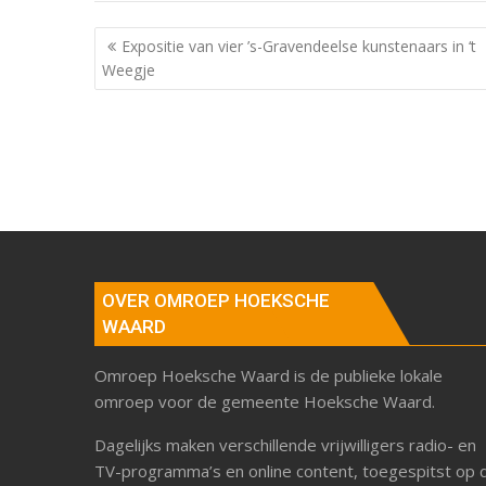
Berichtnavigatie
Expositie van vier ’s-Gravendeelse kunstenaars in ‘t
Weegje
OVER OMROEP HOEKSCHE
WAARD
Omroep Hoeksche Waard is de publieke lokale
omroep voor de gemeente Hoeksche Waard.
Dagelijks maken verschillende vrijwilligers radio- en
TV-programma’s en online content, toegespitst op 