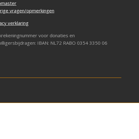
master
rige vragen/opmerkingen
acy verklaring
krekeningnummer voor donaties en
willigersbijdragen: IBAN: NL72 RABO 0354 3350 06