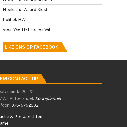
Hoeksche Waard Kiest
Politiek HW
Voor Wie Het Horen Wil
LIKE ONS OP FACEBOOK
EM CONTACT OP
outeneinde 20-22
7 AT Puttershoek
Routeplanner
efoon:
078-6762002
actie & Persberichten
lame