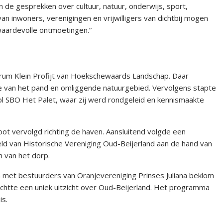
 de gesprekken over cultuur, natuur, onderwijs, sport,
n inwoners, verenigingen en vrijwilligers van dichtbij mogen
waardevolle ontmoetingen.”
um Klein Profijt van Hoekschewaards Landschap. Daar
ie van het pand en omliggende natuurgebied. Vervolgens stapte
ol SBO Het Palet, waar zij werd rondgeleid en kennismaakte
ot vervolgd richting de haven. Aansluitend volgde een
eld van Historische Vereniging Oud-Beijerland aan de hand van
n van het dorp.
met bestuurders van Oranjevereniging Prinses Juliana beklom
htte een uniek uitzicht over Oud-Beijerland. Het programma
is.