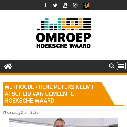
Ga
naar
de
inhoud
WETHOUDER RENÉ PETERS NEEMT
AFSCHEID VAN GEMEENTE
HOEKSCHE WAARD
dinsdag 2 juni 2026