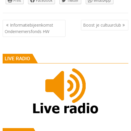
Print
Facebook
Twitter
WhatsApp
Berichtnavigatie
Informatiebijeenkomst
Boost je cultuurclub
Ondernemersfonds HW
LIVE RADIO