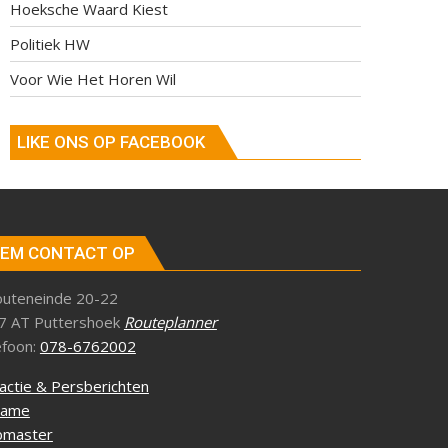
Hoeksche Waard Kiest
Politiek HW
Voor Wie Het Horen Wil
LIKE ONS OP FACEBOOK
EM CONTACT OP
outeneinde 20-22
7 AT Puttershoek
Routeplanner
efoon:
078-6762002
actie & Persberichten
lame
master