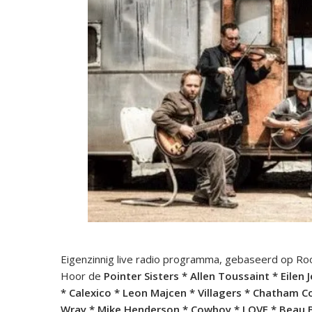
Eigenzinnig live radio programma, gebaseerd op Roo
Hoor de
Pointer Sisters * Allen Toussaint * Eilen
* Calexico * Leon Majcen * Villagers * Chatham Cou
Wray * Mike Henderson * Cowboy * LOVE * Beau 