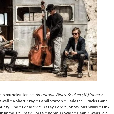
ts muziekstijlen als
Americana, Blues, Soul en (Alt)Country
.
 Jewell * Robert Cray * Candi Staton * Tedeschi Trucks Band
nty Line * Eddie 9V * Frazey Ford * Jontavious Willis * Link
Brummels * Crazy Horse * Robin Trower * Dean Owens
e.a.