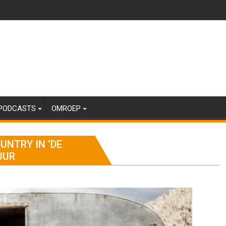
PODCASTS
OMROEP
UNTRY IN ‘DE
UUR