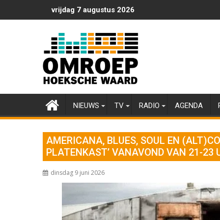
Ga
vrijdag 7 augustus 2026
naar
de
inhoud
NIEUWS
TV
RADIO
AGENDA
AMERICANA, BLUES, SOUL EN (ALT)CO
PLATENKAST’ VANAVOND VAN 21-23 
dinsdag 9 juni 2026