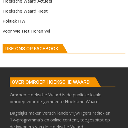
Hoeksche Waard Actueel
Hoeksche Waard Kiest
Politiek HW
Voor Wie Het Horen Wil
LIKE ONS OP FACEBOOK
OVER OMROEP HOEKSCHE WAARD
Omroep Hoeksche Waard is de publieke lokale
omroep voor de gemeente Hoeksche Waard.
Dagelijks maken verschillende vrijwilligers radio- en
TV-programma’s en online content, toegespitst op
de inwoners van de Hoeksche Waard.