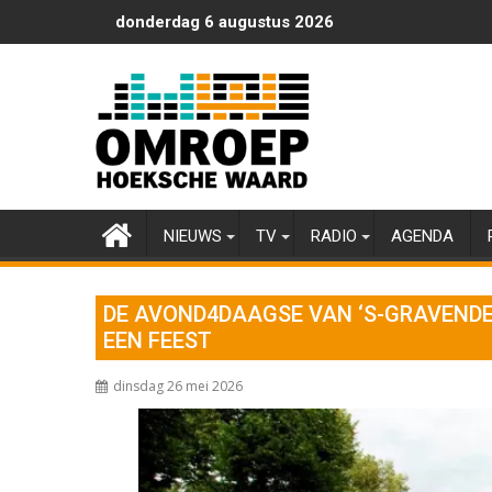
Ga
donderdag 6 augustus 2026
naar
de
inhoud
NIEUWS
TV
RADIO
AGENDA
DE AVOND4DAAGSE VAN ‘S-GRAVEND
EEN FEEST
dinsdag 26 mei 2026