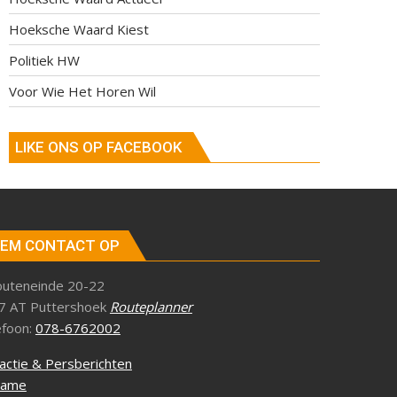
Hoeksche Waard Kiest
Politiek HW
Voor Wie Het Horen Wil
LIKE ONS OP FACEBOOK
EM CONTACT OP
outeneinde 20-22
7 AT Puttershoek
Routeplanner
efoon:
078-6762002
actie & Persberichten
lame