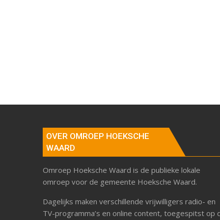
OVER OMROEP HOEKSCHE
WAARD
Omroep Hoeksche Waard is de publieke lokale
omroep voor de gemeente Hoeksche Waard.
Dagelijks maken verschillende vrijwilligers radio- en
TV-programma’s en online content, toegespitst op 