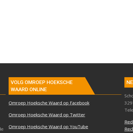
VOLG OMROEP HOEKSCHE
NE
WAARD ONLINE
Sch
Omroep Hoeksche Waard op Facebook
329
Tel
Omroep Hoeksche Waard op Twitter
Red
Omroep Hoeksche Waard op YouTube
de
Rec