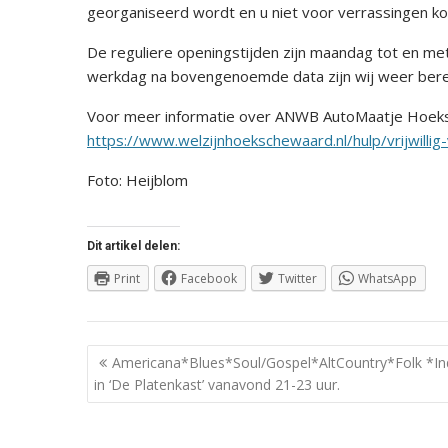
georganiseerd wordt en u niet voor verrassingen ko
De reguliere openingstijden zijn maandag tot en met
werkdag na bovengenoemde data zijn wij weer berei
Voor meer informatie over ANWB AutoMaatje Hoeks
https://www.welzijnhoekschewaard.nl/hulp/vrijwillig
Foto: Heijblom
Dit artikel delen:
Print
Facebook
Twitter
WhatsApp
Berichtnavigatie
Americana*Blues*Soul/Gospel*AltCountry*Folk *In
in ‘De Platenkast’ vanavond 21-23 uur.