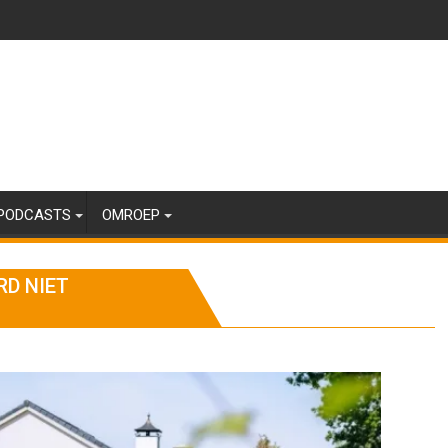
PODCASTS
OMROEP
D NIET