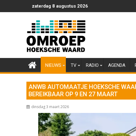
Ga
zaterdag 8 augustus 2026
naar
de
inhoud
NIEUWS
TV
RADIO
AGENDA
ANWB AUTOMAATJE HOEKSCHE WAAR
BEREIKBAAR OP 9 EN 27 MAART
dinsdag 3 maart 2026