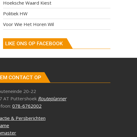
Hoeksche Waard Kiest
Politiek HW
Voor Wie Het Horen Wil
LIKE ONS OP FACEBOOK
EM CONTACT OP
outeneinde 20-22
7 AT Puttershoek
Routeplanner
efoon:
078-6762002
actie & Persberichten
lame
master