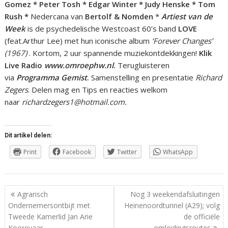
Gomez * Peter Tosh * Edgar Winter * Judy Henske * Tom
Rush *
Nedercana van
Bertolf & Nomden
*
Artiest van de
Week
is de psychedelische Westcoast 60’s band
LOVE
(feat.Arthur Lee) met hun iconische album
‘Forever Changes’
(1967)
. Kortom, 2 uur spannende muziekontdekkingen!
Klik
Live Radio
www.omroephw.nl
.
Terugluisteren
via
Programma Gemist
.
Samenstelling en presentatie
Richard
Zegers
. Delen mag en Tips en reacties welkom
naar
richardzegers1@hotmail.com.
Dit artikel delen:
Print
Facebook
Twitter
WhatsApp
Berichtnavigatie
Agrarisch
Nog 3 weekendafsluitingen
Ondernemersontbijt met
Heinenoordtunnel (A29); volg
Tweede Kamerlid Jan Arie
de officiële
Koorevaar
omleidingsroutes