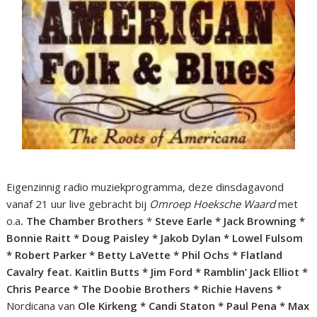
Eigenzinnig radio muziekprogramma, deze dinsdagavond
vanaf 21 uur live gebracht bij
Omroep Hoeksche Waard
met
o.a
.
The Chamber Brothers
*
Steve Earle * Jack Browning *
Bonnie Raitt * Doug Paisley * Jakob Dylan * Lowel Fulsom
* Robert Parker * Betty LaVette * Phil Ochs * Flatland
Cavalry feat. Kaitlin Butts * Jim Ford * Ramblin’ Jack Elliot *
Chris Pearce * The Doobie Brothers * Richie Havens *
Nordicana van
Ole Kirkeng * Candi Staton * Paul Pena * Max