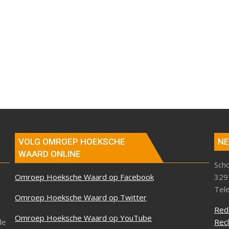
VOLG OMROEP HOEKSCHE
NE
WAARD ONLINE
Sch
Omroep Hoeksche Waard op Facebook
329
Tel
Omroep Hoeksche Waard op Twitter
Red
Omroep Hoeksche Waard op YouTube
de
Rec