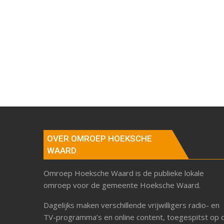
OVER OMROEP HOEKSCHE
WAARD
Omroep Hoeksche Waard is de publieke lokale
omroep voor de gemeente Hoeksche Waard.
Dagelijks maken verschillende vrijwilligers radio- en
TV-programma’s en online content, toegespitst op 