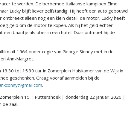
 racer te worden. De beroemde Italiaanse kampioen Elmo
aar Lucky blijft liever zelfstandig. Hij heeft een auto gebouwd
 ontbreekt alleen nog een klein detail, de motor. Lucky heeft
oeg geld om de motor te kopen. Als hij het geld echter
 een baantje als ober in een hotel. Daar ontmoet hij de
alfilm uit 1964 onder regie van George Sidney met in de
y en Ann-Margret.
 13.30 tot 15.30 uur in Zomerplein Huiskamer van de Wijk in
 thee geschonken. Graag vooraf aanmelden bij de
ankconny@gmail.com
.
 Zomerplein 15 | Puttershoek | donderdag 22 januari 2026 |
n de zaal.