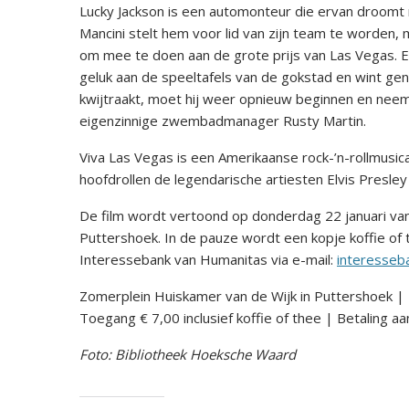
Lucky Jackson is een automonteur die ervan droomt
Mancini stelt hem voor lid van zijn team te worden, m
om mee te doen aan de grote prijs van Las Vegas. Er
geluk aan de speeltafels van de gokstad en wint gen
kwijtraakt, moet hij weer opnieuw beginnen en neemt
eigenzinnige zwembadmanager Rusty Martin.
Viva Las Vegas is een Amerikaanse rock-’n-rollmusic
hoofdrollen de legendarische artiesten Elvis Presle
De film wordt vertoond op donderdag 22 januari van
Puttershoek. In de pauze wordt een kopje koffie of
Interessebank van Humanitas via e-mail:
interesseb
Zomerplein Huiskamer van de Wijk in Puttershoek |
Toegang € 7,00 inclusief koffie of thee | Betaling aa
Foto: Bibliotheek Hoeksche Waard