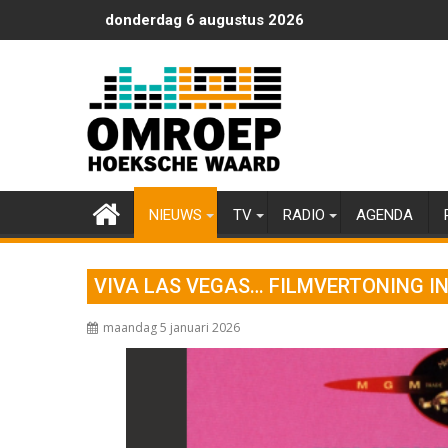
Ga
donderdag 6 augustus 2026
naar
de
inhoud
NIEUWS
TV
RADIO
AGENDA
VIVA LAS VEGAS… FILMVERTONING I
maandag 5 januari 2026