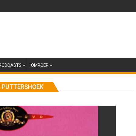
PODCASTS
OMROEP
N PUTTERSHOEK