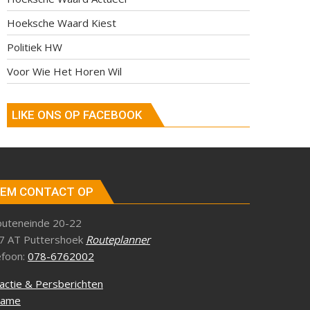
Hoeksche Waard Kiest
Politiek HW
Voor Wie Het Horen Wil
LIKE ONS OP FACEBOOK
EM CONTACT OP
outeneinde 20-22
7 AT Puttershoek
Routeplanner
efoon:
078-6762002
actie & Persberichten
lame