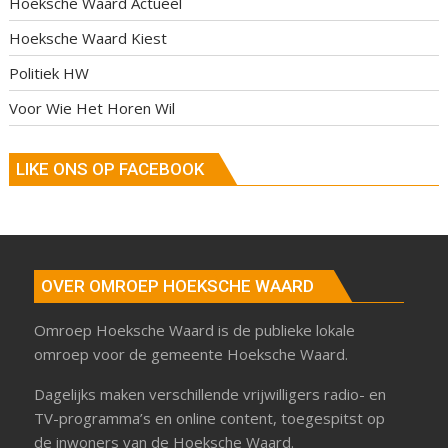
Hoeksche Waard Actueel
Hoeksche Waard Kiest
Politiek HW
Voor Wie Het Horen Wil
LIKE ONS OP FACEBOOK
OVER OMROEP HOEKSCHE WAARD
Omroep Hoeksche Waard is de publieke lokale
omroep voor de gemeente Hoeksche Waard.
Dagelijks maken verschillende vrijwilligers radio- en
TV-programma’s en online content, toegespitst op
de inwoners van de Hoeksche Waard.