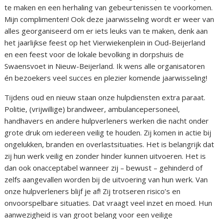
te maken en een herhaling van gebeurtenissen te voorkomen.
Mijn complimenten! Ook deze jaarwisseling wordt er weer van
alles georganiseerd om er iets leuks van te maken, denk aan
het jaarlijkse feest op het Vierwiekenplein in Oud-Beijerland
en een feest voor de lokale bevolking in dorpshuis de
Swaensvoet in Nieuw-Beijerland. Ik wens alle organisatoren
én bezoekers veel succes en plezier komende jaarwisseling!
Tijdens oud en nieuw staan onze hulpdiensten extra paraat.
Politie, (vrijwillige) brandweer, ambulancepersoneel,
handhavers en andere hulpverleners werken die nacht onder
grote druk om iedereen veilig te houden. Zij komen in actie bij
ongelukken, branden en overlastsituaties. Het is belangrijk dat
zij hun werk veilig en zonder hinder kunnen uitvoeren. Het is
dan ook onacceptabel wanneer zij – bewust – gehinderd of
zelfs aangevallen worden bij de uitvoering van hun werk. Van
onze hulpverleners blijf je af! Zij trotseren risico’s en
onvoorspelbare situaties. Dat vraagt veel inzet en moed. Hun
aanwezigheid is van groot belang voor een veilige