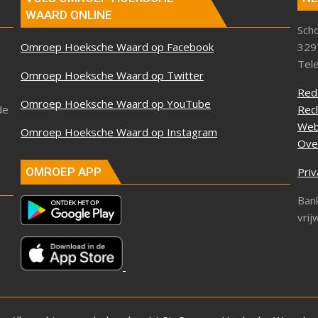
WAARD ONLINE
Sch
Omroep Hoeksche Waard op Facebook
329
Tel
Omroep Hoeksche Waard op Twitter
Red
Omroep Hoeksche Waard op YouTube
de
Rec
Web
Omroep Hoeksche Waard op Instagram
Ove
Priv
OMROEP APP
Ban
vrij