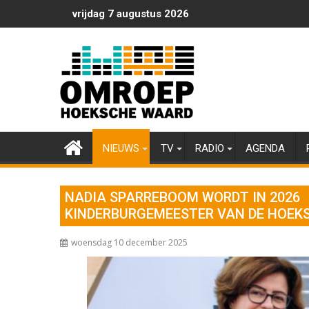
Ga
vrijdag 7 augustus 2026
naar
de
inhoud
NIEUWS
TV
RADIO
AGENDA
NADIA SPARREBOOM WORDT IN 2026
KINDERBURGEMEESTER VAN DE HOEK
woensdag 10 december 2025