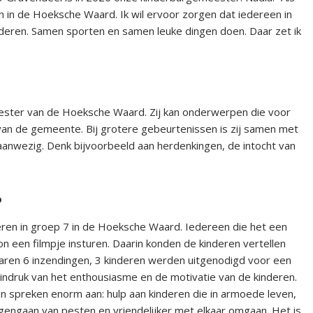
in de Hoeksche Waard. Ik wil ervoor zorgen dat iedereen in
eren. Samen sporten en samen leuke dingen doen. Daar zet ik
meester van de Hoeksche Waard. Zij kan onderwerpen die voor
 van de gemeente. Bij grotere gebeurtenissen is zij samen met
nwezig. Denk bijvoorbeeld aan herdenkingen, de intocht van
?
en in groep 7 in de Hoeksche Waard. Iedereen die het een
 een filmpje insturen. Daarin konden de kinderen vertellen
aren 6 inzendingen, 3 kinderen werden uitgenodigd voor een
ndruk van het enthousiasme en de motivatie van de kinderen.
n spreken enorm aan: hulp aan kinderen die in armoede leven,
engaan van pesten en vriendelijker met elkaar omgaan. Het is