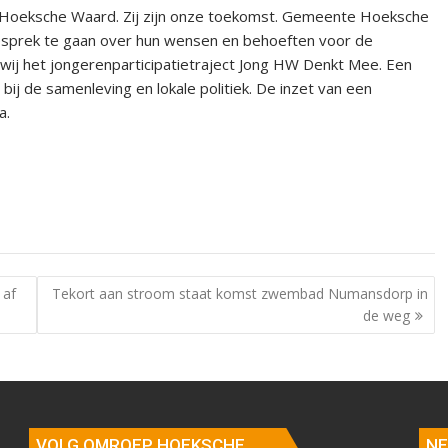
e Hoeksche Waard. Zij zijn onze toekomst. Gemeente Hoeksche
gesprek te gaan over hun wensen en behoeften voor de
j het jongerenparticipatietraject Jong HW Denkt Mee. Een
j de samenleving en lokale politiek. De inzet van een
a.
 af
Tekort aan stroom staat komst zwembad Numansdorp in
de weg
VOLG OMROEP HOEKSCHE
NE