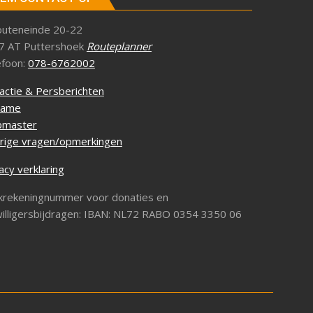
outeneinde 20-22
7 AT Puttershoek
Routeplanner
efoon:
078-6762002
actie & Persberichten
lame
master
rige vragen/opmerkingen
acy verklaring
krekeningnummer voor donaties en
willigersbijdragen: IBAN: NL72 RABO 0354 3350 06