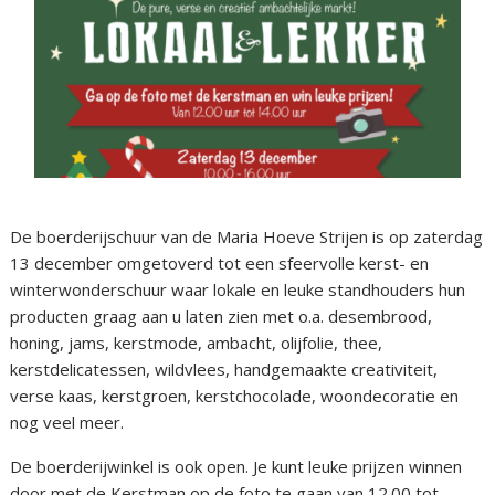
De boerderijschuur van de Maria Hoeve Strijen is op zaterdag
13 december omgetoverd tot een sfeervolle kerst- en
winterwonderschuur waar lokale en leuke standhouders hun
producten graag aan u laten zien met o.a. desembrood,
honing, jams, kerstmode, ambacht, olijfolie, thee,
kerstdelicatessen, wildvlees, handgemaakte creativiteit,
verse kaas, kerstgroen, kerstchocolade, woondecoratie en
nog veel meer.
De boerderijwinkel is ook open. Je kunt leuke prijzen winnen
door met de Kerstman op de foto te gaan van 12.00 tot