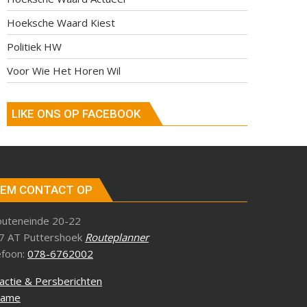
Hoeksche Waard Kiest
Politiek HW
Voor Wie Het Horen Wil
LIKE ONS OP FACEBOOK
EM CONTACT OP
outeneinde 20-22
7 AT Puttershoek
Routeplanner
efoon:
078-6762002
actie & Persberichten
lame