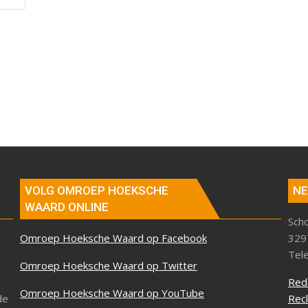
VOLG OMROEP HOEKSCHE
NE
WAARD ONLINE
Sch
Omroep Hoeksche Waard op Facebook
329
Tel
Omroep Hoeksche Waard op Twitter
Red
Omroep Hoeksche Waard op YouTube
de
Rec