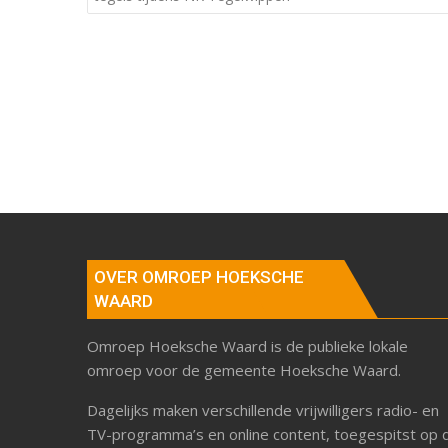
OVER OMROEP HOEKSCHE
WAARD
Omroep Hoeksche Waard is de publieke lokale
omroep voor de gemeente Hoeksche Waard.
Dagelijks maken verschillende vrijwilligers radio- en
TV-programma’s en online content, toegespitst op 