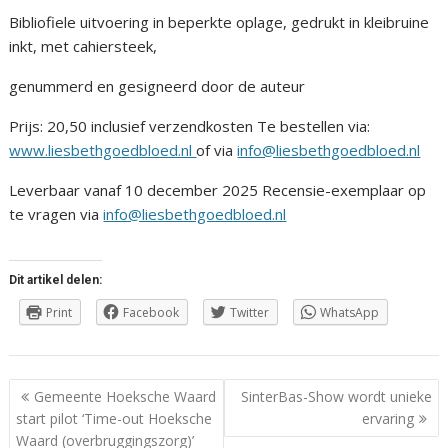
Bibliofiele uitvoering in beperkte oplage, gedrukt in kleibruine
inkt, met cahiersteek,
genummerd en gesigneerd door de auteur
Prijs: 20,50 inclusief verzendkosten Te bestellen via:
www.liesbethgoedbloed.nl
of via
info@liesbethgoedbloed.nl
Leverbaar vanaf 10 december 2025 Recensie-exemplaar op
te vragen via
info@liesbethgoedbloed.nl
Dit artikel delen:
Print
Facebook
Twitter
WhatsApp
Berichtnavigatie
Gemeente Hoeksche Waard
SinterBas-Show wordt unieke
start pilot ‘Time-out Hoeksche
ervaring
Waard (overbruggingszorg)’