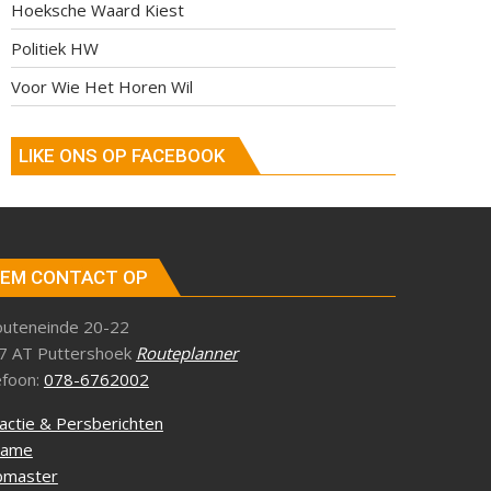
Hoeksche Waard Kiest
Politiek HW
Voor Wie Het Horen Wil
LIKE ONS OP FACEBOOK
EM CONTACT OP
outeneinde 20-22
7 AT Puttershoek
Routeplanner
efoon:
078-6762002
actie & Persberichten
lame
master