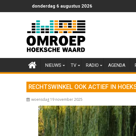
Ga
donderdag 6 augustus 2026
naar
de
inhoud
NIEUWS
TV
RADIO
AGENDA
RECHTSWINKEL OOK ACTIEF IN HOE
woensdag 19 november 2025