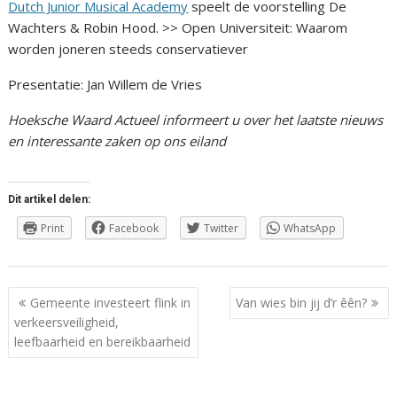
Dutch Junior Musical Academy
speelt de voorstelling De
Wachters & Robin Hood. >> Open Universiteit: Waarom
worden joneren steeds conservatiever
Presentatie: Jan Willem de Vries
Hoeksche Waard Actueel informeert u over het laatste nieuws
en interessante zaken op ons eiland
Dit artikel delen:
Print
Facebook
Twitter
WhatsApp
Berichtnavigatie
Gemeente investeert flink in
Van wies bin jij d’r êên?
verkeersveiligheid,
leefbaarheid en bereikbaarheid