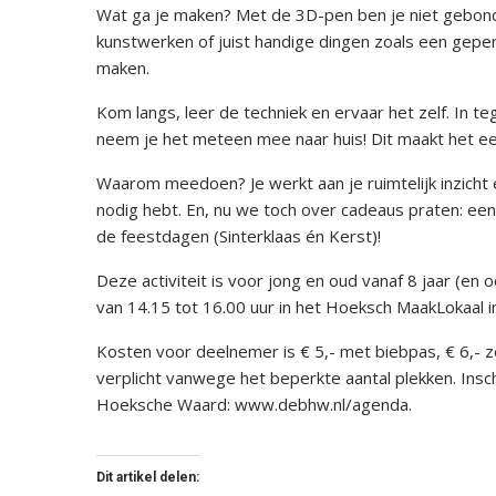
Wat ga je maken? Met de 3D-pen ben je niet gebonde
kunstwerken of juist handige dingen zoals een geper
maken.
Kom langs, leer de techniek en ervaar het zelf. In teg
neem je het meteen mee naar huis! Dit maakt het een 
Waarom meedoen? Je werkt aan je ruimtelijk inzicht e
nodig hebt. En, nu we toch over cadeaus praten: een 
de feestdagen (Sinterklaas én Kerst)!
Deze activiteit is voor jong en oud vanaf 8 jaar (
van 14.15 tot 16.00 uur in het Hoeksch MaakLokaal i
Kosten voor deelnemer is € 5,- met biebpas, € 6,-
verplicht vanwege het beperkte aantal plekken. Insc
Hoeksche Waard: www.debhw.nl/agenda.
Dit artikel delen: