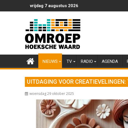
Ga
vrijdag 7 augustus 2026
naar
de
inhoud
NIEUWS
TV
RADIO
AGENDA
UITDAGING VOOR CREATIEVELINGEN: 
woensdag 29 oktober 2025