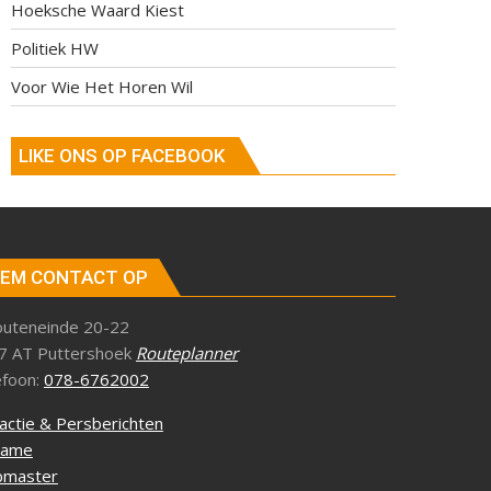
Hoeksche Waard Kiest
Politiek HW
Voor Wie Het Horen Wil
LIKE ONS OP FACEBOOK
EM CONTACT OP
outeneinde 20-22
7 AT Puttershoek
Routeplanner
efoon:
078-6762002
actie & Persberichten
lame
master