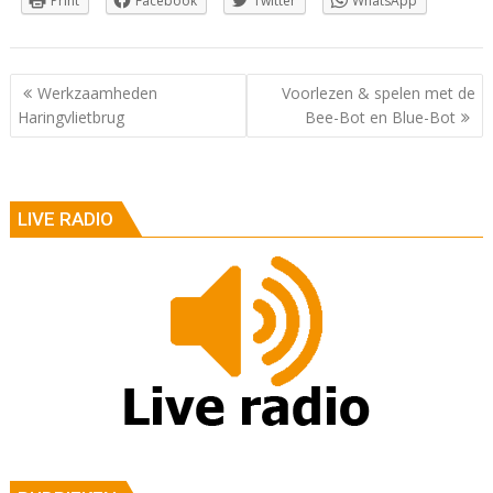
Print
Facebook
Twitter
WhatsApp
Berichtnavigatie
Werkzaamheden
Voorlezen & spelen met de
Haringvlietbrug
Bee-Bot en Blue-Bot
LIVE RADIO