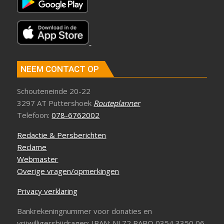
NEEM CONTACT OP
Schouteneinde 20-22
3297 AT Puttershoek
Routeplanner
Telefoon:
078-6762002
Redactie & Persberichten
Reclame
Webmaster
Overige vragen/opmerkingen
Privacy verklaring
Bankrekeningnummer voor donaties en
vrijwilligersbijdragen: IBAN: NL72 RABO 0354 3350 06