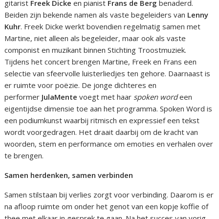
gitarist
Freek Dicke
en pianist
Frans de Berg
benaderd.
Beiden zijn bekende namen als vaste begeleiders van
Lenny
Kuhr
. Freek Dicke werkt bovendien regelmatig samen met
Martine, niet alleen als begeleider, maar ook als vaste
componist en muzikant binnen Stichting Troostmuziek.
Tijdens het concert brengen Martine, Freek en Frans een
selectie van sfeervolle luisterliedjes ten gehore. Daarnaast is
er ruimte voor poëzie. De jonge dichteres en
performer
JulaMente
voegt met haar
spoken word
een
eigentijdse dimensie toe aan het programma. Spoken Word is
een podiumkunst waarbij ritmisch en expressief een tekst
wordt voorgedragen. Het draait daarbij om de kracht van
woorden, stem en performance om emoties en verhalen over
te brengen.
Samen herdenken, samen verbinden
Samen stilstaan bij verlies zorgt voor verbinding. Daarom is er
na afloop ruimte om onder het genot van een kopje koffie of
thee met elkaar in gesprek te gaan. Na het succes van vorig