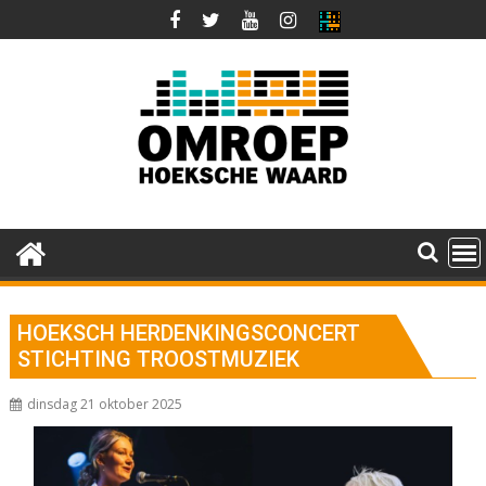
Ga
naar
de
inhoud
HOEKSCH HERDENKINGSCONCERT
STICHTING TROOSTMUZIEK
dinsdag 21 oktober 2025