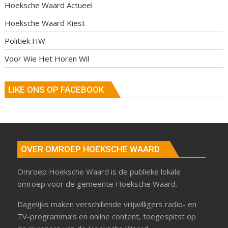
Hoeksche Waard Actueel
Hoeksche Waard Kiest
Politiek HW
Voor Wie Het Horen Wil
LIKE ONS OP FACEBOOK
OVER OMROEP HOEKSCHE WAARD
Omroep Hoeksche Waard is de publieke lokale
omroep voor de gemeente Hoeksche Waard.
Dagelijks maken verschillende vrijwilligers radio- en
TV-programma’s en online content, toegespitst op