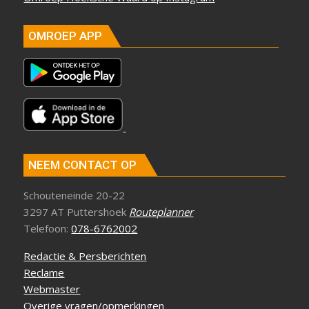
OMROEP APP
NEEM CONTACT OP
Schouteneinde 20-22
3297 AT Puttershoek
Routeplanner
Telefoon:
078-6762002
Redactie & Persberichten
Reclame
Webmaster
Overige vragen/opmerkingen