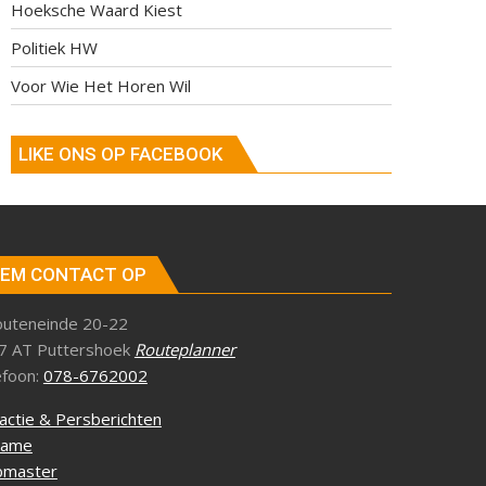
Hoeksche Waard Kiest
Politiek HW
Voor Wie Het Horen Wil
LIKE ONS OP FACEBOOK
EM CONTACT OP
outeneinde 20-22
7 AT Puttershoek
Routeplanner
efoon:
078-6762002
actie & Persberichten
lame
master