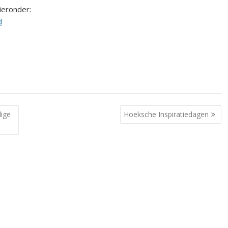
hieronder:
d
lige
Hoeksche Inspiratiedagen