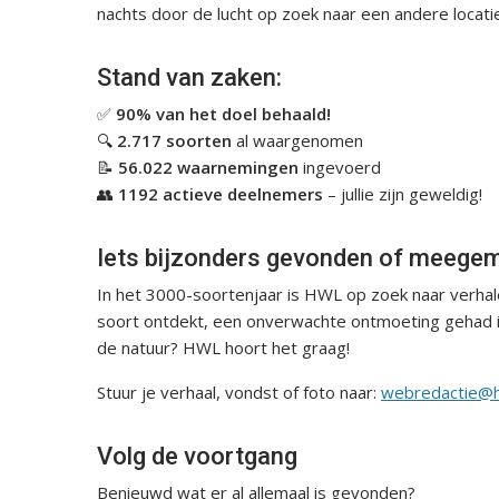
nachts door de lucht op zoek naar een andere locati
Stand van zaken:
✅
90% van het doel behaald!
🔍
2.717 soorten
al waargenomen
📝
56.022 waarnemingen
ingevoerd
👥
1192 actieve deelnemers
– jullie zijn geweldig!
Iets bijzonders gevonden of meege
In het 3000-soortenjaar is HWL op zoek naar verhal
soort ontdekt, een onverwachte ontmoeting gehad in 
de natuur? HWL hoort het graag!
Stuur je verhaal, vondst of foto naar:
webredactie@h
Volg de voortgang
Benieuwd wat er al allemaal is gevonden?