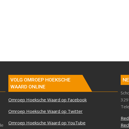
VOLG OMROEP HOEKSCHE
NE
WAARD ONLINE
Sch
Omroep Hoeksche Waard op Facebook
329
Tel
Omroep Hoeksche Waard op Twitter
Red
Omroep Hoeksche Waard op YouTube
de
Rec