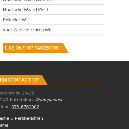
Hoeksche Waard Kiest
Politiek HW
Voor Wie Het Horen Wil
LIKE ONS OP FACEBOOK
EM CONTACT OP
outeneinde 20-22
7 AT Puttershoek
Routeplanner
efoon:
078-6762002
actie & Persberichten
lame