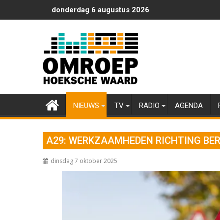
Ga
donderdag 6 augustus 2026
naar
de
inhoud
NIEUWS
TV
RADIO
AGENDA
A29: WERKZAAMHEDEN RICHTING BE
dinsdag 7 oktober 2025