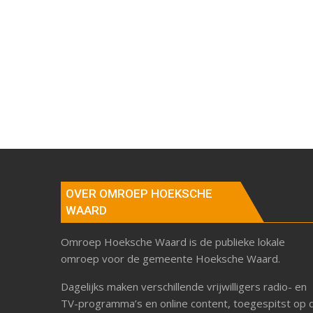
OVER OMROEP HOEKSCHE
WAARD
Omroep Hoeksche Waard is de publieke lokale
omroep voor de gemeente Hoeksche Waard.
Dagelijks maken verschillende vrijwilligers radio- en
TV-programma’s en online content, toegespitst op 