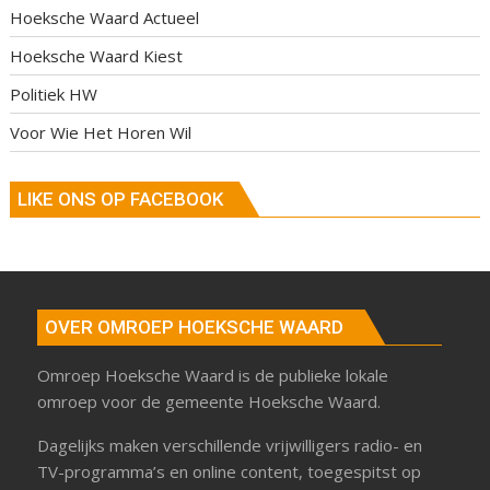
Hoeksche Waard Actueel
Hoeksche Waard Kiest
Politiek HW
Voor Wie Het Horen Wil
LIKE ONS OP FACEBOOK
OVER OMROEP HOEKSCHE WAARD
Omroep Hoeksche Waard is de publieke lokale
omroep voor de gemeente Hoeksche Waard.
Dagelijks maken verschillende vrijwilligers radio- en
TV-programma’s en online content, toegespitst op