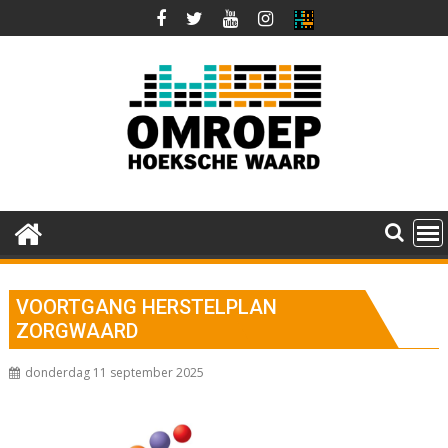
Ga
naar
de
inhoud
VOORTGANG HERSTELPLAN
ZORGWAARD
donderdag 11 september 2025