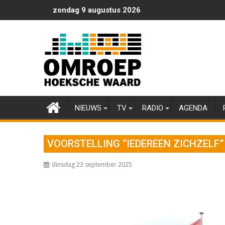
Ga
zondag 9 augustus 2026
naar
de
inhoud
NIEUWS
TV
RADIO
AGENDA
VOORSTELLING “IEDEREEN ZICHZELF”
dinsdag 23 september 2025