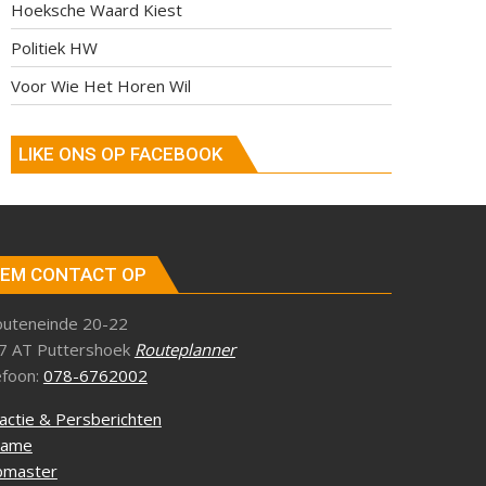
Hoeksche Waard Kiest
Politiek HW
Voor Wie Het Horen Wil
LIKE ONS OP FACEBOOK
EM CONTACT OP
outeneinde 20-22
7 AT Puttershoek
Routeplanner
efoon:
078-6762002
actie & Persberichten
lame
master