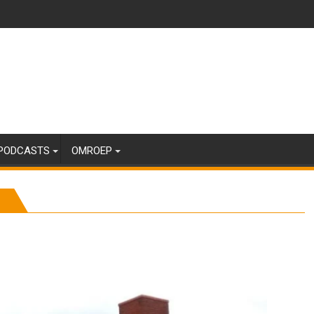
PODCASTS
OMROEP