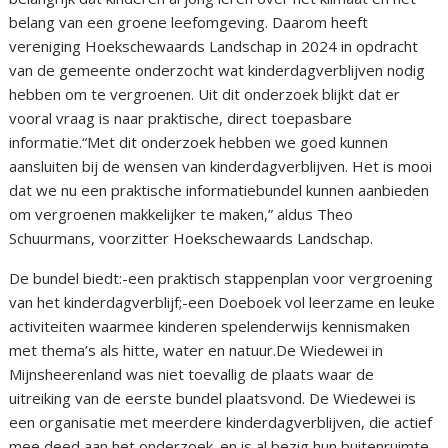
belang van een groene leefomgeving. Daarom heeft
vereniging Hoekschewaards Landschap in 2024 in opdracht
van de gemeente onderzocht wat kinderdagverblijven nodig
hebben om te vergroenen. Uit dit onderzoek blijkt dat er
vooral vraag is naar praktische, direct toepasbare
informatie.“Met dit onderzoek hebben we goed kunnen
aansluiten bij de wensen van kinderdagverblijven. Het is mooi
dat we nu een praktische informatiebundel kunnen aanbieden
om vergroenen makkelijker te maken,” aldus Theo
Schuurmans, voorzitter Hoekschewaards Landschap.
De bundel biedt:-een praktisch stappenplan voor vergroening
van het kinderdagverblijf;-een Doeboek vol leerzame en leuke
activiteiten waarmee kinderen spelenderwijs kennismaken
met thema’s als hitte, water en natuur.De Wiedewei in
Mijnsheerenland was niet toevallig de plaats waar de
uitreiking van de eerste bundel plaatsvond. De Wiedewei is
een organisatie met meerdere kinderdagverblijven, die actief
mee deed aan het onderzoek. en is al bezig hun buitenruimte