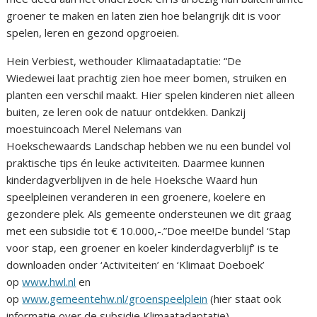
groener te maken en laten zien hoe belangrijk dit is voor
spelen, leren en gezond opgroeien.
Hein Verbiest, wethouder Klimaatadaptatie: “De
Wiedewei laat prachtig zien hoe meer bomen, struiken en
planten een verschil maakt. Hier spelen kinderen niet alleen
buiten, ze leren ook de natuur ontdekken. Dankzij
moestuincoach Merel Nelemans van
Hoekschewaards Landschap hebben we nu een bundel vol
praktische tips én leuke activiteiten. Daarmee kunnen
kinderdagverblijven in de hele Hoeksche Waard hun
speelpleinen veranderen in een groenere, koelere en
gezondere plek. Als gemeente ondersteunen we dit graag
met een subsidie tot € 10.000,-.”Doe mee!De bundel ‘Stap
voor stap, een groener en koeler kinderdagverblijf’ is te
downloaden onder ‘Activiteiten’ en ‘Klimaat Doeboek’
op
www.hwl.nl
en
op
www.gemeentehw.nl/groenspeelplein
(hier staat ook
informatie over de subsidie Klimaatadaptatie).