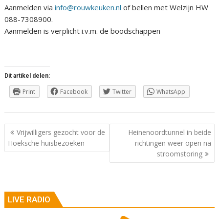
Aanmelden via
info@rouwkeuken.nl
of bellen met Welzijn HW
088-7308900.
Aanmelden is verplicht i.v.m. de boodschappen
Dit artikel delen:
Print
Facebook
Twitter
WhatsApp
Berichtnavigatie
Vrijwilligers gezocht voor de
Heinenoordtunnel in beide
Hoeksche huisbezoeken
richtingen weer open na
stroomstoring
LIVE RADIO