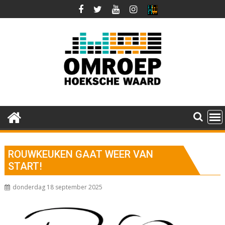
Ga
naar
de
inhoud
ROUWKEUKEN GAAT WEER VAN
START!
donderdag 18 september 2025