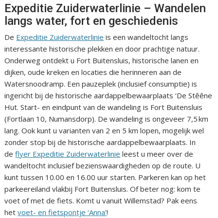
Expeditie Zuiderwaterlinie – Wandelen
langs water, fort en geschiedenis
De
Expeditie Zuiderwaterlinie
is een wandeltocht langs
interessante historische plekken en door prachtige natuur.
Onderweg ontdekt u Fort Buitensluis, historische lanen en
dijken, oude kreken en locaties die herinneren aan de
Watersnoodramp. Een pauzeplek (inclusief consumptie) is
ingericht bij de historische aardappelbewaarplaats ‘De Stêêne
Hut. Start- en eindpunt van de wandeling is Fort Buitensluis
(Fortlaan 10, Numansdorp). De wandeling is ongeveer 7,5 km
lang. Ook kunt u varianten van 2 en 5 km lopen, mogelijk wel
zonder stop bij de historische aardappelbewaarplaats. In
de
flyer Expeditie Zuiderwaterlinie
leest u meer over de
wandeltocht inclusief bezienswaardigheden op de route. U
kunt tussen 10.00 en 16.00 uur starten. Parkeren kan op het
parkeereiland vlakbij Fort Buitensluis. Of beter nog: kom te
voet of met de fiets. Komt u vanuit Willemstad? Pak eens
het
voet- en fietspontje ‘Anna’
!