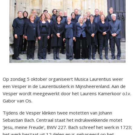
Op zondag 5 oktober organiseert Musica Laurentius weer
een Vesper in de Laurentiuskerk in Mijnsheerenland. Aan de
Vesper wordt meegewerkt door het Laurens Kamerkoor o.l.v.
Gabor van Os.
Tijdens de Vesper klinken twee motetten van Johann
Sebastian Bach. Centraal staat het indrukwekkende motet
‘Jesu, meine Freude’, BWV 227. Bach schreef het werk in 1723;
het werk bestaat uit 12 delen en is gebaseerd op het