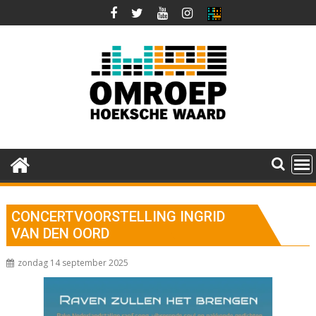
Ga
naar
de
inhoud
CONCERTVOORSTELLING INGRID
VAN DEN OORD
zondag 14 september 2025