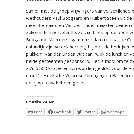
Samen met de groep vrijwilligers van verschillende
wethouders Paul Boogaard en Huibert Steen uit de 
mee. Boogaard en Van der Linden maakten beiden de
Zaken in hun portefeuille. Ze zijn trots op de bedr
Boogaard: “Allereerst gaat onze dank uit naar de Ce
natuurlijk zijn we ook heel erg blij met de bedrijve
plukken”. Van der Linden vult aan: “Ook de lunch en v
beide gemeenten gesponsord. Het is mooi om te zien
zo’n 6.500 kilo peren kon worden geplukt voor de v
naar De Hoeksche Waardse Uitdaging en Barendrechts
op rij op touw hebben gezet.
Dit artikel delen:
Print
Facebook
Twitter
WhatsApp