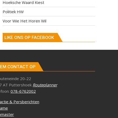
Hoeksche Waard Kiest
Politiek HW
Voor Wie Het Horen Wil
LIKE ONS OP FACEBOOK
EM CONTACT OP
outeneinde 20-22
7 AT Puttershoek
Routeplanner
efoon:
078-6762002
actie & Persberichten
lame
master