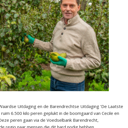
aardse Uitdaging en de Barendrechtse Uitdaging ‘De Laatste
 er ruim 6.500 kilo peren geplukt in de boomgaard van Cecile en
Deze peren gaan via de Voedselbank Barendrecht,
e regio naar mensen die dit hard nodig hebben.