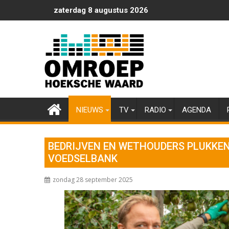
Ga
zaterdag 8 augustus 2026
naar
de
inhoud
NIEUWS
TV
RADIO
AGENDA
BEDRIJVEN EN WETHOUDERS PLUKKE
VOEDSELBANK
zondag 28 september 2025