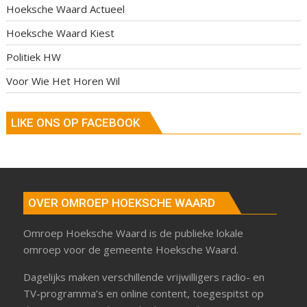
Hoeksche Waard Actueel
Hoeksche Waard Kiest
Politiek HW
Voor Wie Het Horen Wil
LIKE ONS OP FACEBOOK
OVER OMROEP HOEKSCHE WAARD
Omroep Hoeksche Waard is de publieke lokale
omroep voor de gemeente Hoeksche Waard.
Dagelijks maken verschillende vrijwilligers radio- en
TV-programma’s en online content, toegespitst op