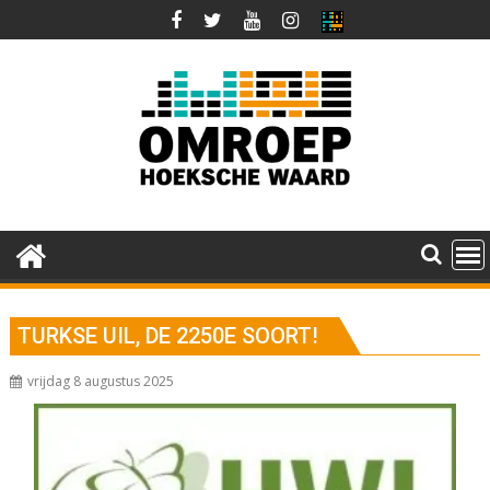
Ga
naar
de
inhoud
TURKSE UIL, DE 2250E SOORT!
vrijdag 8 augustus 2025