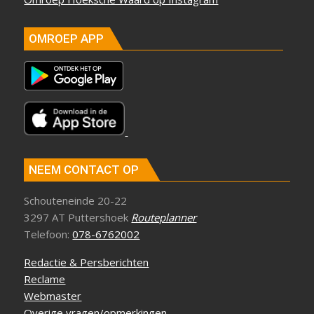
OMROEP APP
NEEM CONTACT OP
Schouteneinde 20-22
3297 AT Puttershoek
Routeplanner
Telefoon:
078-6762002
Redactie & Persberichten
Reclame
Webmaster
Overige vragen/opmerkingen