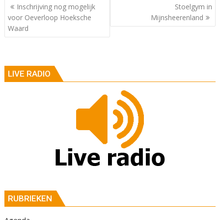
Berichtnavigatie
Inschrijving nog mogelijk
Stoelgym in
voor Oeverloop Hoeksche
Mijnsheerenland
Waard
LIVE RADIO
RUBRIEKEN
Agenda