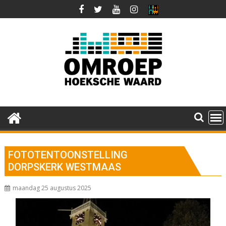
Ga
naar
de
inhoud
FOTOTENTOONSTELLING
DORPSKERK WESTMAAS
maandag 25 augustus 2025