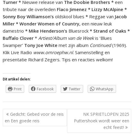
Turner *
Nieuwe release van
The Doobie Brothers *
een
tribute naar de overleden
Flaco Jimenez * Lizzy McAlpine *
Sonny Boy Williamson’s
oldskool blues
*
Reggae van
Jacob
Miller * Wonder Women of Country,
een nieuw leuk
damestrio
* Mike Henderson’s
Bluesrock
* Strand of Oaks *
Buffalo Clover
*
Artiest/Album van de Week
is ‘Blues
Swamper’
Tony Joe White
met zijn album
Continued
(1969).
Klik Live Radio
www.omroephw.nl
. Samenstelling en
presentatie Richard Zegers. Tips en reacties welkom!
Dit artikel delen:
Print
Facebook
Twitter
WhatsApp
Berichtnavigatie
Gedicht: Gebed voor de reis
NK SPRIETLOPEN 2025
en Een goede reis
Puttershoek wordt weer een
echt feest!