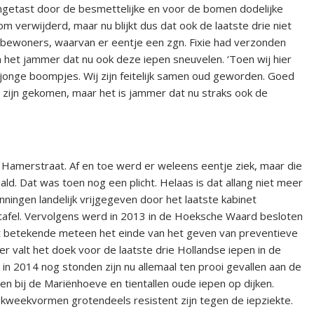
angetast door de besmettelijke en voor de bomen dodelijke
m verwijderd, maar nu blijkt dus dat ook de laatste drie niet
tbewoners, waarvan er eentje een zgn. Fixie had verzonden
et jammer dat nu ook deze iepen sneuvelen. ‘Toen wij hier
onge boompjes. Wij zijn feitelijk samen oud geworden. Goed
 zijn gekomen, maar het is jammer dat nu straks ook de
 Hamerstraat. Af en toe werd er weleens eentje ziek, maar die
 Dat was toen nog een plicht. Helaas is dat allang niet meer
ningen landelijk vrijgegeven door het laatste kabinet
 tafel. Vervolgens werd in 2013 in de Hoeksche Waard besloten
 betekende meteen het einde van het geven van preventieve
ater valt het doek voor de laatste drie Hollandse iepen in de
in 2014 nog stonden zijn nu allemaal ten prooi gevallen aan de
n bij de Mariënhoeve en tientallen oude iepen op dijken.
kweekvormen grotendeels resistent zijn tegen de iepziekte.