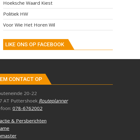
Hoeksche Waard Kiest
Politiek HW
Voor Wie Het Horen Wil
LIKE ONS OP FACEBOOK
EM CONTACT OP
outeneinde 20-22
7 AT Puttershoek
Routeplanner
efoon:
078-6762002
actie & Persberichten
lame
master