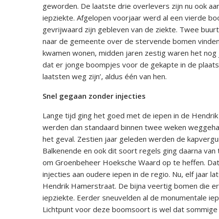
geworden. De laatste drie overlevers zijn nu ook a
iepziekte. Afgelopen voorjaar werd al een vierde boo
gevrijwaard zijn gebleven van de ziekte. Twee buur
naar de gemeente over de stervende bomen vinden h
kwamen wonen, midden jaren zestig waren het nog j
dat er jonge boompjes voor de gekapte in de plaats
laatsten weg zijn’, aldus één van hen.
Snel gegaan zonder injecties
Lange tijd ging het goed met de iepen in de Hendrik
werden dan standaard binnen twee weken weggehaald.
het geval. Zestien jaar geleden werden de kapvergun
Balkenende en ook dit soort regels ging daarna van
om Groenbeheer Hoeksche Waard op te heffen. Dat
injecties aan oudere iepen in de regio. Nu, elf jaar l
Hendrik Hamerstraat. De bijna veertig bomen die er 
iepziekte. Eerder sneuvelden al de monumentale iepe
Lichtpunt voor deze boomsoort is wel dat sommige 