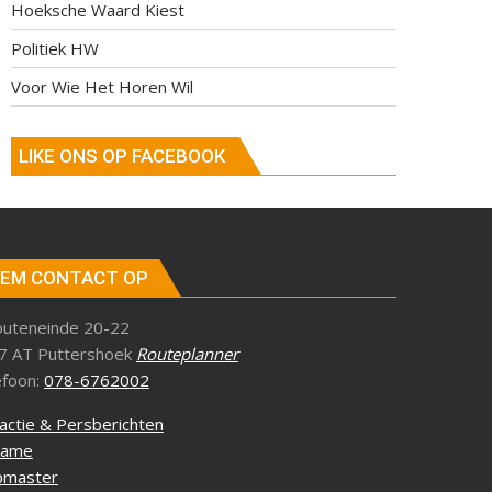
Hoeksche Waard Kiest
Politiek HW
Voor Wie Het Horen Wil
LIKE ONS OP FACEBOOK
EM CONTACT OP
outeneinde 20-22
7 AT Puttershoek
Routeplanner
efoon:
078-6762002
actie & Persberichten
lame
master