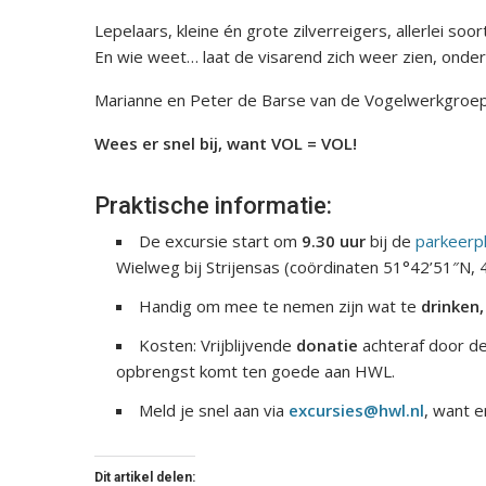
Lepelaars, kleine én grote zilverreigers, allerlei s
En wie weet… laat de visarend zich weer zien, onder
Marianne en Peter de Barse van de Vogelwerkgroep n
Wees er snel bij, want VOL = VOL!
️
Praktische informatie:
De excursie start om
9.30 uur
bij de
parkeerp
Wielweg bij Strijensas (coördinaten 51°42’51″N, 4
Handig om mee te nemen zijn wat te
drinken,
Kosten: Vrijblijvende
donatie
achteraf door d
opbrengst komt ten goede aan HWL.
Meld je snel aan via
excursies@hwl.nl
, want 
Dit artikel delen: