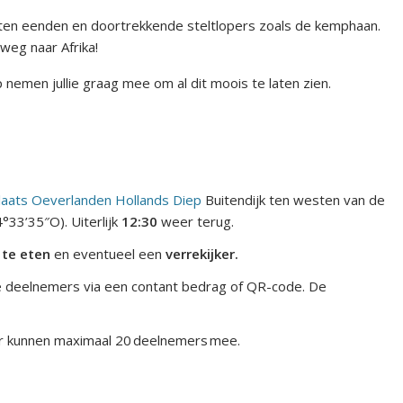
oorten eenden en doortrekkende steltlopers zoals de kemphaan.
weg naar Afrika!
emen jullie graag mee om al dit moois te laten zien.
laats Oeverlanden Hollands Diep
Buitendijk ten westen van de
°33’35″O). Uiterlijk
12:30
weer terug.
 te eten
en eventueel een
verrekijker.
e deelnemers via een contant bedrag of QR-code. De
er kunnen maximaal 20 deelnemers mee.