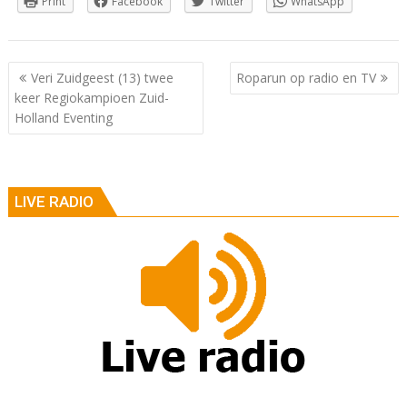
Print
Facebook
Twitter
WhatsApp
Berichtnavigatie
Veri Zuidgeest (13) twee
Roparun op radio en TV
keer Regiokampioen Zuid-
Holland Eventing
LIVE RADIO