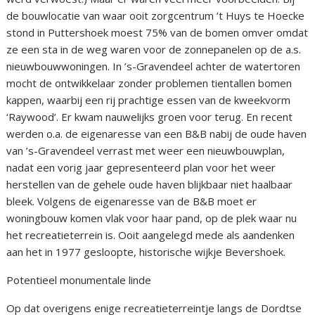
de bouwlocatie van waar ooit zorgcentrum ’t Huys te Hoecke
stond in Puttershoek moest 75% van de bomen omver omdat
ze een sta in de weg waren voor de zonnepanelen op de a.s.
nieuwbouwwoningen. In ’s-Gravendeel achter de watertoren
mocht de ontwikkelaar zonder problemen tientallen bomen
kappen, waarbij een rij prachtige essen van de kweekvorm
‘Raywood’. Er kwam nauwelijks groen voor terug. En recent
werden o.a. de eigenaresse van een B&B nabij de oude haven
van ’s-Gravendeel verrast met weer een nieuwbouwplan,
nadat een vorig jaar gepresenteerd plan voor het weer
herstellen van de gehele oude haven blijkbaar niet haalbaar
bleek. Volgens de eigenaresse van de B&B moet er
woningbouw komen vlak voor haar pand, op de plek waar nu
het recreatieterrein is. Ooit aangelegd mede als aandenken
aan het in 1977 gesloopte, historische wijkje Bevershoek.
Potentieel monumentale linde
Op dat overigens enige recreatieterreintje langs de Dordtse