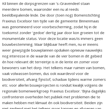
Kil binnen de dorpsgrenzen van ’s-Gravendeel staan
meerdere bomen, waaronder een nu al reeds
beeldbepalende linde. Die door (toen nog) Bomenstichting
Fraxinus Excelsior ten tijde van de gemeente Binnenmaas
was genomineerd voor voorbescherming, zodat hij in de
toekomst zonder ‘gedoe’ dertig jaar door kon groeien tot de
monumentale status. Voor deze locatie was/is immers geen
bouwbestemming. Maar blijkbaar heeft men, nu er ineens
weer gewijzigde bouwplannen opduiken opnieuw nauwelijks
nog interesse in de waarde van de vier bomen in dit gebied
én hoe relevant dit terreintje is in de lente en zomer voor
bewoners van het dorp. Het telkens maar ruimen van bomen,
vaak volwassen bomen, dus ook waardevol voor de
biodiversiteit, afvang fijnstof, schaduw tijdens warme zomers
etc. voor allerlei bouwprojecten is ronduit kwalijk volgens de
regionale bomenwerkgroep Fraxinus Excelsior. ‘Bijna dagelijks
confronteren overheden het publiek met problemen die te
maken hebben met klimaat én ook biodiversiteit. Beiden zijn
niet gediend met het telkens maar kappen en afvoeren van