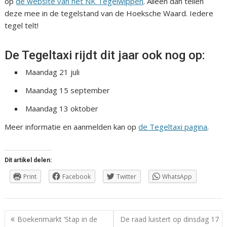
op
de website van het NK Tegelwippen
. Alleen dan tellen
deze mee in de tegelstand van de Hoeksche Waard. Iedere
tegel telt!
De Tegeltaxi rijdt dit jaar ook nog op:
Maandag 21 juli
Maandag 15 september
Maandag 13 oktober
Meer informatie en aanmelden kan op
de Tegeltaxi pagina
.
Dit artikel delen:
Print
Facebook
Twitter
WhatsApp
Berichtnavigatie
Boekenmarkt ‘Stap in de
De raad luistert op dinsdag 17