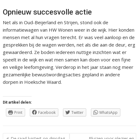
Opnieuw succesvolle actie
Net als in Oud-Beijerland en Strijen, stond ook de
informatiewagen van HW Wonen weer in de wijk. Hier konden
mensen met al hun vragen terecht. Er was veel aanloop en de
gesprekken bij de wagen werden, net als die aan de deur, erg
gewaardeerd. Ze boden iedereen nuttige inzichten wat er
speelt in de wijk en wat men samen kan doen voor een fijne
en veilige leefomgeving. Verderop in het jaar staan nog meer
gezamenlijke bewustwordingsacties gepland in andere
dorpen in Hoeksche Waard.
Dit artikel delen:
Print
Facebook
Twitter
WhatsApp
Berichtnavigatie
De raad luistert op dinsdag
Pluizen voor plezier en