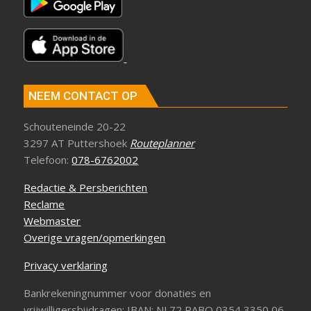
NEEM CONTACT OP
Schouteneinde 20-22
3297 AT Puttershoek
Routeplanner
Telefoon:
078-6762002
Redactie & Persberichten
Reclame
Webmaster
Overige vragen/opmerkingen
Privacy verklaring
Bankrekeningnummer voor donaties en
vrijwilligersbijdragen: IBAN: NL72 RABO 0354 3350 06