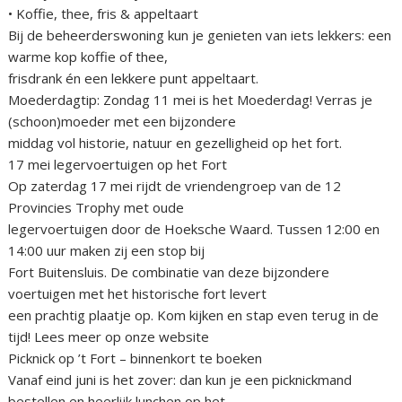
• Koffie, thee, fris & appeltaart
Bij de beheerderswoning kun je genieten van iets lekkers: een
warme kop koffie of thee,
frisdrank én een lekkere punt appeltaart.
Moederdagtip: Zondag 11 mei is het Moederdag! Verras je
(schoon)moeder met een bijzondere
middag vol historie, natuur en gezelligheid op het fort.
17 mei legervoertuigen op het Fort
Op zaterdag 17 mei rijdt de vriendengroep van de 12
Provincies Trophy met oude
legervoertuigen door de Hoeksche Waard. Tussen 12:00 en
14:00 uur maken zij een stop bij
Fort Buitensluis. De combinatie van deze bijzondere
voertuigen met het historische fort levert
een prachtig plaatje op. Kom kijken en stap even terug in de
tijd! Lees meer op onze website
Picknick op ’t Fort – binnenkort te boeken
Vanaf eind juni is het zover: dan kun je een picknickmand
bestellen en heerlijk lunchen op het