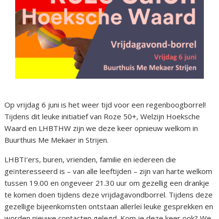
Op vrijdag 6 juni is het weer tijd voor een regenboogborrel!
Tijdens dit leuke initiatief van Roze 50+, Welzijn Hoeksche
Waard en LHBTHW zijn we deze keer opnieuw welkom in
Buurthuis Me Mekaer in Strijen.
LHBTI’ers, buren, vrienden, familie en iedereen die
geïnteresseerd is – van alle leeftijden – zijn van harte welkom
tussen 19.00 en ongeveer 21.30 uur om gezellig een drankje
te komen doen tijdens deze vrijdagavondborrel. Tijdens deze
gezellige bijeenkomsten ontstaan allerlei leuke gesprekken en
worden nieuwe contacten gelegd. Kom je deze keer ook? We