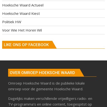
Hoeksche Waard Actueel
Hoeksche Waard Kiest
Politiek HW
Voor Wie Het Horen Wil
LIKE ONS OP FACEBOOK
OVER OMROEP HOEKSCHE WAARD
Omroep Hoeksche Waard is de publieke lokale
omroep voor de gemeente Hoeksche Waard.
Dagelijks maken verschillende vrijwilligers radio- en
TV-programma’s en online content, toegespitst op