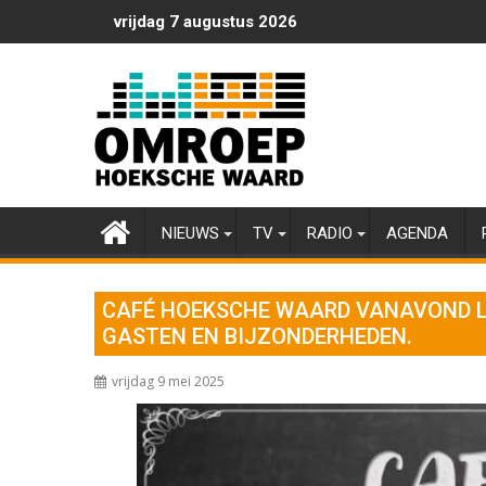
Ga
vrijdag 7 augustus 2026
naar
de
inhoud
NIEUWS
TV
RADIO
AGENDA
CAFÉ HOEKSCHE WAARD VANAVOND LI
GASTEN EN BIJZONDERHEDEN.
vrijdag 9 mei 2025