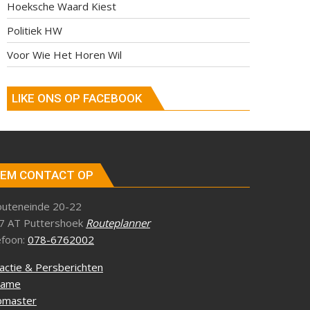
Hoeksche Waard Kiest
Politiek HW
Voor Wie Het Horen Wil
LIKE ONS OP FACEBOOK
EM CONTACT OP
outeneinde 20-22
7 AT Puttershoek
Routeplanner
efoon:
078-6762002
actie & Persberichten
lame
master