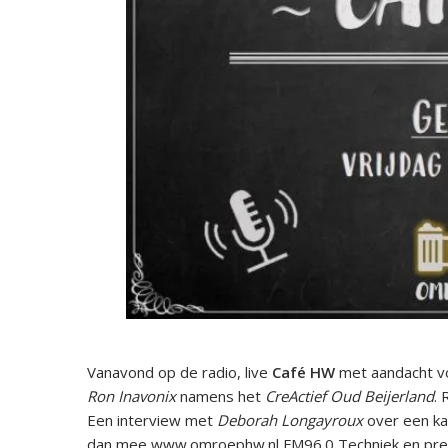
Vanavond op de radio, live
Café HW
met aandacht v
Ron Inavonix
namens het
CreActief Oud Beijerland
. 
Een interview met
Deborah Longayroux
over een ka
dan mee www.omroephw.nl FM96.0 Techniek en pre