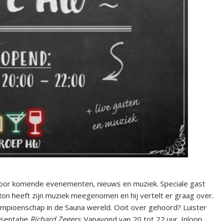
oor komende evenementen, nieuws en muziek. Speciale gast
Ron heeft zijn muziek meegenomen en hij vertelt er graag over.
mpioenschap in de Sauna wereld. Ooit over gehoord? Luister
sentatie
Richard Zegers
. Vanavond van 20 tot 22 uur. Inloop