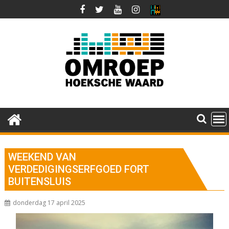
Ga
naar
de
inhoud
WEEKEND VAN
VERDEDIGINGSERFGOED FORT
BUITENSLUIS
donderdag 17 april 2025