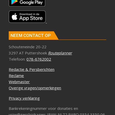
NEEM CONTACT OP
Schouteneinde 20-22
3297 AT Puttershoek
Routeplanner
Telefoon:
078-6762002
Redactie & Persberichten
Reclame
Webmaster
Overige vragen/opmerkingen
Privacy verklaring
Bankrekeningnummer voor donaties en
vrijwilligersbijdragen: IBAN: NL72 RABO 0354 3350 06