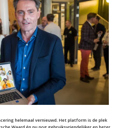
ncering helemaal vernieuwd. Het platform is de plek
ksche Waard én nu nog gebruiksvriendelijker en beter