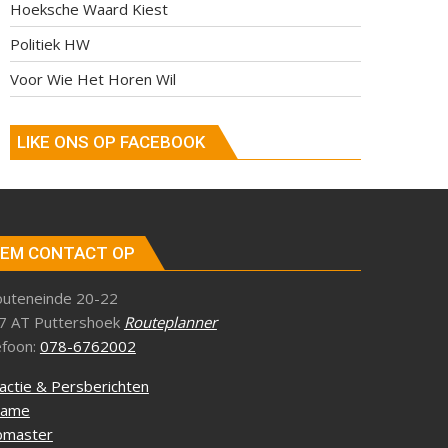
Hoeksche Waard Kiest
Politiek HW
Voor Wie Het Horen Wil
LIKE ONS OP FACEBOOK
EM CONTACT OP
outeneinde 20-22
7 AT Puttershoek
Routeplanner
efoon:
078-6762002
actie & Persberichten
lame
master