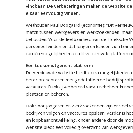
vindbaar. De verbeteringen maken de website de
elkaar eenvoudig vinden.
Wethouder Paul Boogaard (economie): “Dit vernieuwd
match tussen werkgevers en werkzoekenden, maar h
behouden. Voor de leefbaarheid van de Hoeksche Waa
personeel vinden en dat jongeren kansen zien binnen
carrièremogelijkheden en dit vernieuwde platform ma
Een toekomstgericht platform
De vernieuwde website biedt extra mogelijkheden 
beter presenteren met gedetailleerde bedrijfsprofiel
vacatures. Dankzij verbeterd vacaturebeheer kunnen
plaatsen en beheren.
Ook voor jongeren en werkzoekenden zijn er veel vo
bedrijven volgen en vacatures opslaan. Verder is h
en loopbaanontwikkeling, onder andere door de mogel
website biedt een volledig overzicht van werkgever